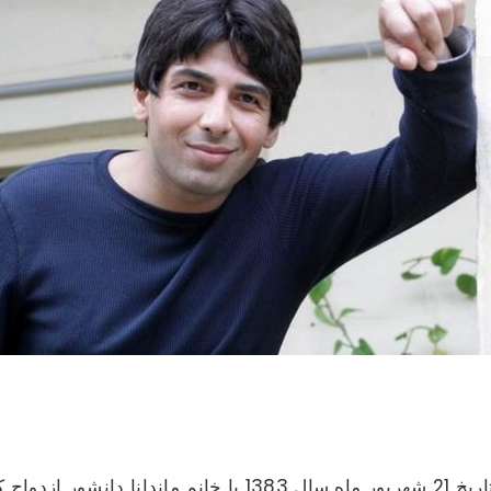
در تاریخ 21 شهریور ماه سال 1383 با خانم ماند