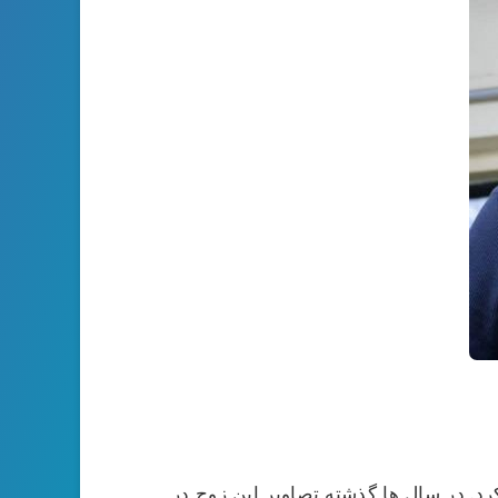
انا دانشور ازدواج کرد. در سال ها گذشته تصاویر این زوج در