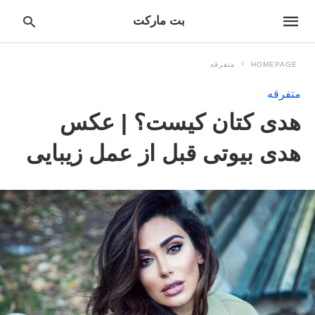
بت مارکت
HOMEPAGE
متفرقه
متفرقه
pe
هدی کتان کیست؟ | عکس
ur
ch
ry
هدی بیوتی قبل از عمل زیبایی
nd
it
r: