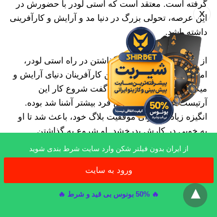
گرفته است. معتقد است که استی لودر با حضورش در
X
این عرصه، تحولی بزرگ در دنیا مد و آرایش و کارآفرینی
داشته باشد.
از این رو هدی هم با قدم گذاشتن در راه استی لودر،
امروز به یکی از معروف‌ترین کارآفرینان دنیای آرایش و
میکاپ شده است، می توان گفت شروع کار این
آرتیست از زمانی که با این فرد بیشتر آشنا شد بوده.
انگیزه زیاد وی برای موفقیت بلاگ خود، باعث شد تا او
به خوبی در کارش بدرخشد. او شروع به گذاشتن
ویدیوهای آموزشی در زمینه های زیبایی و فشن کرد.
از ایران بدون فیلتر شکن وارد سایت شرط بندی شوید
ویدیوهای این بلاگر جذاب، به سرعت طرفداران زیادی
ورود به سایت
در سراسر دنیا پیدا کرده و به شهرت رسیدند.
x
🔥 50% بونوس بی قید و شرط 🔥
برجسته ترین هنر هدی در طراحی ابروست که شهرت
زیادی برای اون به ارمغان آورده. هدی موفق شد در