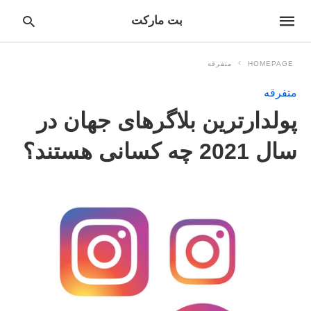
بت مارکت
HOMEPAGE
متفرقه
متفرقه
pe
پولدارترین بلاگرهای جهان در
ur
ch
ry
سال 2021 چه کسانی هستند؟
nd
it
r: