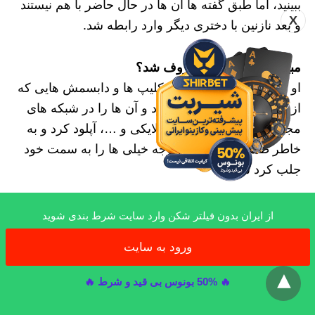
ببینید، اما طبق گفته ها آن ها در حال حاضر با هم نیستند
X
و بعد نازنین با دختری دیگر وارد رابطه شد.
مبین رعیتی چگونه معروف شد؟
او فعالیت خود را از طریق کلیپ ها و دابسمش هایی که
از خود می ساخت شروع کرد و آن ها را در شبکه های
مجازی از جمله اینستاگرام، لایکی و …، آپلود کرد و به
خاطر ظاهر پسرانه اش توجه خیلی ها را به سمت خود
جلب کرد شد.
از ایران بدون فیلتر شکن وارد سایت شرط بندی شوید
nagard
با توجه به اینکه نیازی به شهرت ندارم، تصمیم گرفتم با اسم
ورود به سایت
x
نگرد در فضای مجازی فعالیت کنم. بنده دانشجو رشته کامپیوتر
در هلند هستم و یکی از با سابقه ترین ها در عرصه مجازی ایران
هستم. مدیر بیش از 37 سایت موفق در زمینه های مختلف نیز می باشم.
🔥 50% بونوس بی قید و شرط 🔥