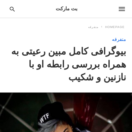
بت مارکت
HOMEPAGE
متفرقه
متفرقه
pe
بیوگرافی کامل مبین رعیتی به
ur
ch
ry
همراه بررسی رابطه او با
nd
it
نازنین و شکیب
r: