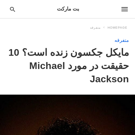
بت مارکت
HOMEPAGE
متفرقه
متفرقه
pe
مایکل جکسون زنده است؟ 10
ur
ch
ry
حقیقت در مورد Michael
nd
it
r:
Jackson