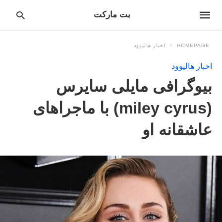
بت مارکت
HOMEPAGE
اخبار هالیوود
اخبار هالیوود
pe
بیوگرافی مایلی سایرس
ur
ch
ry
(miley cyrus) با ماجراهای
nd
it
عاشقانه او
r: