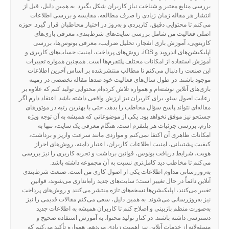
بررسی منابع معتبر و شناخت نیاز کاربران شکل بگیرد. به همین دلیل، قبل از
انتشار هر مقاله زمان زیادی را صرف مطالعه، مقایسه و بررسی اطلاعات
می‌کنم تا محتوایی دقیق، کاربردی و به‌روز در اختیار مخاطبان قرار گیرد. حوزه
اصلی فعالیت من شامل بررسی سایت‌های شرط‌بندی، معرفی بازی‌های
کازینویی، آموزش بازی انفجار، تحلیل ضرایب، معرفی بونوس‌ها، بررسی
اپلیکیشن‌های اندروید و iOS، روش‌های پرداخت، امنیت حساب‌های کاربری و
آموزش استفاده از امکانات مختلف پلتفرم‌ها است. همچنین همواره تغییرات
این صنعت را دنبال می‌کنم تا مطالب منتشرشده بر اساس آخرین اطلاعات
موجود باشند. در طول سال‌های فعالیت خود صدها مقاله تخصصی در زمینه
بازی‌های آنلاین نوشته‌ام و همواره تلاش کرده‌ام محتوایی تولید کنم که علاوه بر
رعایت اصول سئو، برای کاربران نیز ارزش واقعی داشته باشد. اعتقاد دارم اگر
مقاله‌ای نتواند پاسخ سؤال مخاطب را بدهد، حتی با بهترین رتبه در موتورهای
جستجو نیز موفق نخواهد بود. یکی از موضوعاتی که همیشه به آن توجه ویژه
دارم، بررسی جزئیات هر پلتفرم است. هنگام معرفی یک سایت، تنها به
امکانات ظاهری آن اکتفا نمی‌کنم و مواردی مانند سرعت واریز و برداشت،
کیفیت پشتیبانی، امنیت اطلاعات کاربران، اعتبار دامنه، روش‌های احراز
هویت، شرایط دریافت بونوس، قوانین برداشت و تجربه کاربری را نیز بررسی
می‌کنم تا مخاطب دید کامل‌تری نسبت به آن مجموعه داشته باشد.
به‌روزرسانی مداوم اطلاعات یکی از اصول کاری من است. صنعت شرط‌بندی
آنلاین دائماً در حال تغییر است؛ سایت‌های جدید راه‌اندازی می‌شوند، قوانین
تغییر می‌کنند، اپلیکیشن‌ها نسخه‌های تازه منتشر می‌کنند و روش‌های پرداخت
نیز به‌روزرسانی می‌شوند. به همین دلیل، سعی می‌کنم مقالات قدیمی را نیز
به‌صورت منظم بازبینی و اصلاح کنم تا کاربران همیشه به اطلاعات جدید
دسترسی داشته باشند. در کنار تولید محتوا، به آموزش استفاده صحیح و
مسئولانه از خدمات آنلاین نیز اهمیت زیادی می‌دهم. همواره تأکید می‌کنم که