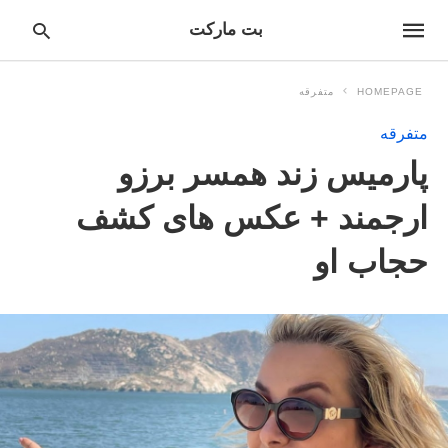
بت مارکت
HOMEPAGE
متفرقه
متفرقه
pe
پارمیس زند همسر برزو
ur
ch
ry
ارجمند + عکس های کشف
nd
it
حجاب او
r: