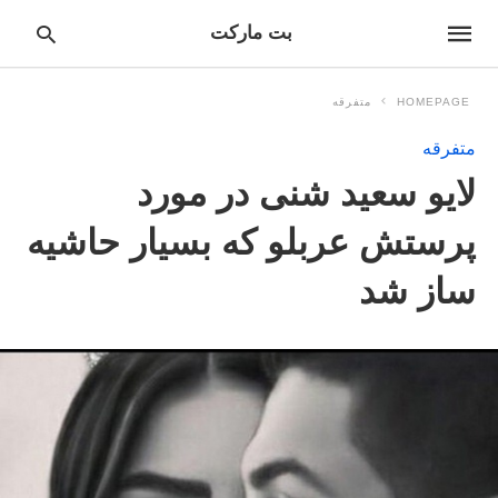
بت مارکت
HOMEPAGE
متفرقه
متفرقه
pe
لایو سعید شنی در مورد
ur
ch
ry
پرستش عربلو که بسیار حاشیه
nd
it
ساز شد
r: