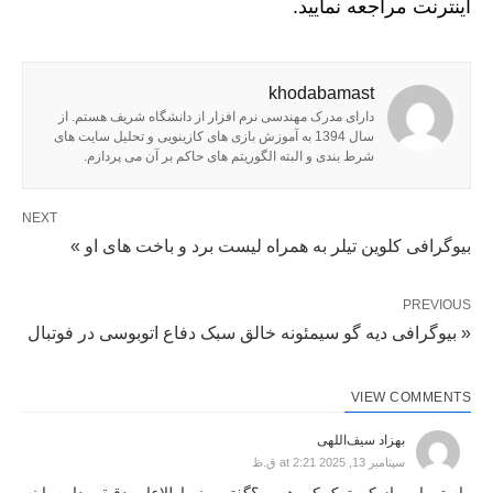
اینترنت مراجعه نمایید.
khodabamast
دارای مدرک مهندسی نرم افزار از دانشگاه شریف هستم. از
سال 1394 به آموزش بازی های کازینویی و تحلیل سایت های
شرط بندی و البته الگوریتم های حاکم بر آن می پردازم.
NEXT
بیوگرافی کلوین تیلر به همراه لیست برد و باخت های او »
PREVIOUS
« بیوگرافی دیه گو سیمئونه خالق سبک دفاع اتوبوسی در فوتبال
VIEW COMMENTS
بهزاد سیف‌اللهی
سپتامبر 13, 2025 at 2:21 ق.ظ
راستی این بازیکن ترک کی هست؟گفتم ببینم اطلاعات دقیقی دارم یا نه