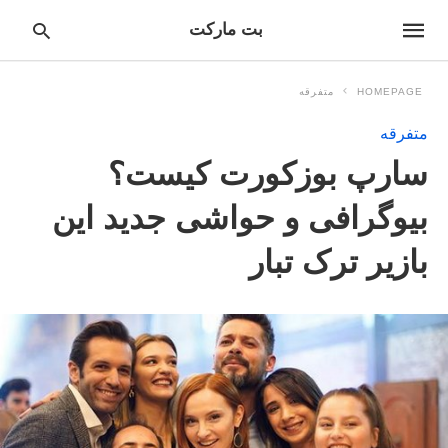
بت مارکت
HOMEPAGE
متفرقه
متفرقه
pe
سارپ بوزکورت کیست؟
ur
ch
ry
بیوگرافی و حواشی جدید این
nd
it
بازیر ترک تبار
r: