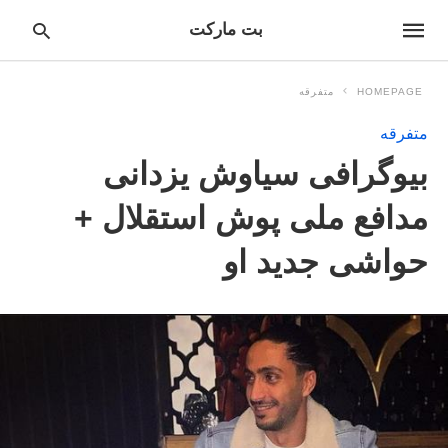
بت مارکت
HOMEPAGE
متفرقه
متفرقه
pe
بیوگرافی سیاوش یزدانی
ur
ch
ry
مدافع ملی پوش استقلال +
nd
it
حواشی جدید او
r: