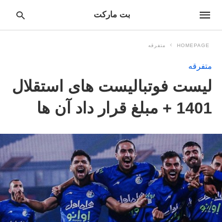
بت مارکت
HOMEPAGE
متفرقه
متفرقه
pe
لیست فوتبالیست های استقلال
ur
ch
ry
1401 + مبلغ قرار داد آن ها
nd
it
r: