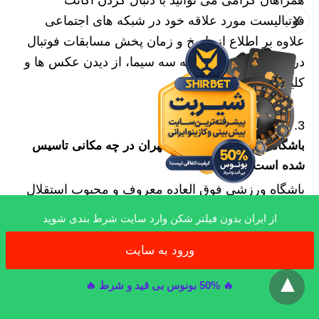
همراهان گرامی می توانید با دنبال کردن اکانت
X
فوتبالیست مورد علاقه خود در شبکه های اجتماعی
علاوه بر اطلاع از تاریخ و زمان پخش مسابقات فوتبال
در شبکه ورزش یا شبکه سه سیما، از دیدن عکس ها و
کلیپ های او لذت ببرید.
باشگاه ورزشی تیم استقلال تهران در چه مکانی تاسیس
شده است؟
باشگاه ورزشی فوق العاده معروف و محبوب استقلال
در سال ۱۹۴۵ با نام دوچرخه سواران در شهر تهران
از ایران بدون فیلتر شکن وارد سایت شرط بندی شوید
تاسیس شده است و پس از آن بین سال های ۱۳۴۹ تا
ورود به سایت
۱۳۷۹ با نام باشگاه فوتبال تاج تهران بین علاقه مندان به
x
فوتبال شناخته می شود. این باشگاه در تاریخ ۵ شهریور
🔥 50% بونوس بی قید و شرط 🔥
سال ۱۳۴۴ در خیابان فردوسی تاسیس شده است.