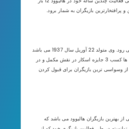
رفت که متولد سال 1907 در آمریکا بود که در سن 96 سالی در سال 2003 از دنیا رفت. کاترین هیپبورن در طی فعالیت چندین ساله خود در هالیوود 12 بار
نیکلسون یکی از به یادماندنی ترین و محبوب ترین و همچنین یکی از پرافتخارترین بازیگران هالیوود به شمار می رود. وی متولد 22 آوریل سال 1937 می باشد
که در نیویورک متولد شده است. جک تا کنون موفق به کسب 101 جایزه سینمایی شده است که مطرح ترین آن ها کسب 3 جایزه اسکار در نقش مکمل و در
 وسواسی ترین بازیگران برای قبول کردن
بوده که یکی از بهترین بازیگران هالیوود می باشد که
ه توانسته در طی فعالیت بازیگری خود که از