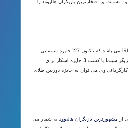
ین قسمت پر افتخارترین بازیگران هالیوود را
می باشد. این بازیگر سرشناس و پرافتخار متولد 29 آوریل 1957 می باشد که تاکنون 127 جایزه سینمایی
توانسته کسب کند تا وی با شایستگی تمام بر رنک اول پرافتخارترین بازیگران هالیوود بایستد. دی لوئیس تنها بازیگر سینما با کسب 3 جایزه اسکار برای
ارگردانی وی می توان به جایزه دوربین طلای
ی از
مشهورترین بازیگران هالیوود
به شمار می