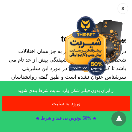
X
بیماری tom cruise
در مورد بیماری های تام کروز به جز همان اختلالات
شخصیتی که مربوط به خودشیفتگی بیش از حد تام می
باشد تا کنون بیماری دیگری در مورد این سلبریتی
سرشناس عنوان نشده است و طبق گفته روانشناسان
وی دارای بیماری خودشیفتگی بیش از حد می باشد و به
از ایران بدون فیلتر شکن وارد سایت شرط بندی شوید
نظر نمی رسد بیماری خاص دیگری داشته باشد.
ورود به سایت
x
بیوگرافی تام کروز را می توانید از مقاله مربوطه در
🔥 50% بونوس بی قید و شرط 🔥
ویکی پدیا tom cruise
با دقتی به مراتب بالا تر دنبال
کنید.