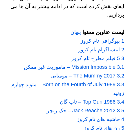
ایفای نقش کرده است که در ادامه بیشتر به آن ها می
پردازیم.
لیست عناوین محتوا
پنهان
1
بیوگرافی تام کروز
2
اینستاگرام تام کروز
3
5 فیلم مطرح تام کروز
3.1
Mission Impossible – ماموریت غیر ممکن
3.2
The Mummy 2017 – مومیایی
3.3
Born on the Fourth of July 1989 – متولد چهارم
ژوئیه
3.4
Top Gun 1986 – تاپ گان
3.5
Jack Reache 2012 – جک ریچر
4
حاشیه های تام کروز
5
زن های تام کروز