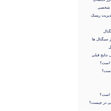
یل شخصی
مدیریت ریسک
گنال
سیگنال‌ ها
ل
نتایج قبلی
د است؟
 است؟
د است؟
ولی در چیست؟