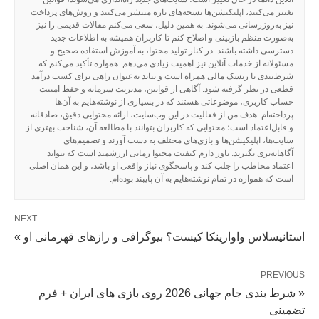
تغییر می‌کنند، اپلیکیشن‌ها نسخه‌های تازه منتشر می‌کنند و روش‌های پرداخت
نیز به‌روزرسانی می‌شوند. به همین دلیل، سعی می‌کنم مقالات قدیمی را نیز
به‌صورت منظم بازبینی و اصلاح کنم تا کاربران همیشه به اطلاعات جدید
دسترسی داشته باشند. در کنار تولید محتوا، به آموزش استفاده صحیح و
مسئولانه از خدمات آنلاین نیز اهمیت زیادی می‌دهم. همواره تأکید می‌کنم که
شرط‌بندی با ریسک مالی همراه است و نباید به‌عنوان راهی برای کسب درآمد
قطعی در نظر گرفته شود. آگاهی از قوانین، مدیریت سرمایه و حفظ امنیت
حساب کاربری، موضوعاتی هستند که در بسیاری از نوشته‌هایم به آن‌ها
پرداخته‌ام. هدف من از فعالیت در این وب‌سایت، ارائه محتوایی دقیق، صادقانه
و قابل‌اعتماد است؛ محتوایی که کاربران بتوانند با مطالعه آن، شناخت بهتری از
سایت‌ها، اپلیکیشن‌ها و بازی‌های مختلف به دست آورند و تصمیم‌های
آگاهانه‌تری بگیرند. باور دارم کیفیت محتوا زمانی ارزشمند است که بتواند
اعتماد مخاطب را جلب کند و پاسخگوی نیاز واقعی او باشد، و این همان اصلی
است که همواره در تمام نوشته‌هایم به آن پایبند بوده‌ام.
NEXT
استانیسلاس واوارینکا کیست؟ بیوگرافی و رازهای قهرمانی او »
PREVIOUS
« شرط بندی جام جهانی 2026 روی بازی های ایران + فرم
تضمینی