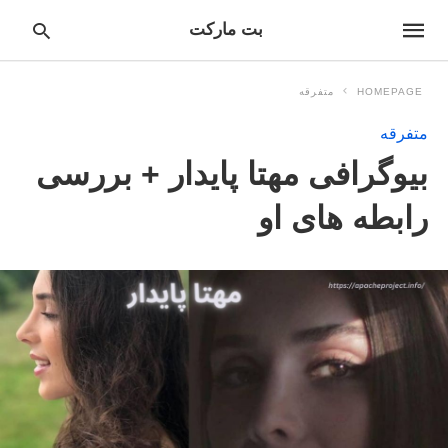
بت مارکت
HOMEPAGE
متفرقه
متفرقه
pe
بیوگرافی مهتا پایدار + بررسی
ur
ch
ry
رابطه های او
nd
it
r: