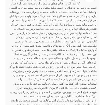
کازینو آنلاین و فناوری‌های مرتبط با این صنعت. بیش از ۸ سال
است که به‌صورت حرفه‌ای در زمینه تولید محتوا، بررسی پلتفرم‌های بین‌المللی
و تحلیل امکانات سایت‌های مختلف فعالیت می‌کنم و در این مدت با پروژه‌های
فارسی و انگلیسی متعددی همکاری داشته‌ام. از نگاه من، تولید محتوا تنها کنار
هم قرار دادن چند پاراگراف نیست؛ بلکه فرآیندی است که باید بر پایه تحقیق،
بررسی منابع معتبر و شناخت نیاز کاربران شکل بگیرد. به همین دلیل، قبل از
انتشار هر مقاله زمان زیادی را صرف مطالعه، مقایسه و بررسی اطلاعات
می‌کنم تا محتوایی دقیق، کاربردی و به‌روز در اختیار مخاطبان قرار گیرد. حوزه
اصلی فعالیت من شامل بررسی سایت‌های شرط‌بندی، معرفی بازی‌های
کازینویی، آموزش بازی انفجار، تحلیل ضرایب، معرفی بونوس‌ها، بررسی
اپلیکیشن‌های اندروید و iOS، روش‌های پرداخت، امنیت حساب‌های کاربری و
آموزش استفاده از امکانات مختلف پلتفرم‌ها است. همچنین همواره تغییرات
این صنعت را دنبال می‌کنم تا مطالب منتشرشده بر اساس آخرین اطلاعات
موجود باشند. در طول سال‌های فعالیت خود صدها مقاله تخصصی در زمینه
بازی‌های آنلاین نوشته‌ام و همواره تلاش کرده‌ام محتوایی تولید کنم که علاوه بر
رعایت اصول سئو، برای کاربران نیز ارزش واقعی داشته باشد. اعتقاد دارم اگر
مقاله‌ای نتواند پاسخ سؤال مخاطب را بدهد، حتی با بهترین رتبه در موتورهای
جستجو نیز موفق نخواهد بود. یکی از موضوعاتی که همیشه به آن توجه ویژه
دارم، بررسی جزئیات هر پلتفرم است. هنگام معرفی یک سایت، تنها به
امکانات ظاهری آن اکتفا نمی‌کنم و مواردی مانند سرعت واریز و برداشت،
کیفیت پشتیبانی، امنیت اطلاعات کاربران، اعتبار دامنه، روش‌های احراز
هویت، شرایط دریافت بونوس، قوانین برداشت و تجربه کاربری را نیز بررسی
می‌کنم تا مخاطب دید کامل‌تری نسبت به آن مجموعه داشته باشد.
به‌روزرسانی مداوم اطلاعات یکی از اصول کاری من است. صنعت شرط‌بندی
آنلاین دائماً در حال تغییر است؛ سایت‌های جدید راه‌اندازی می‌شوند، قوانین