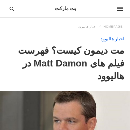
بت مارکت
HOMEPAGE
اخبار هالیوود
اخبار هالیوود
pe
مت دیمون کیست؟ فهرست
ur
ch
ry
فیلم های Matt Damon در
nd
it
هالیوود
r: