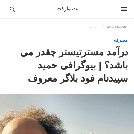
بت مارکت
HOMEPAGE
متفرقه
متفرقه
pe
درآمد مسترتیستر چقدر می
ur
ch
ry
باشد؟ | بیوگرافی حمید
nd
it
سپیدنام فود بلاگر معروف
r: