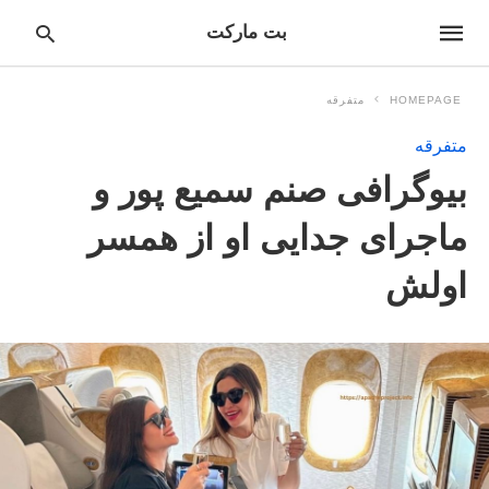
بت مارکت
HOMEPAGE
متفرقه
متفرقه
pe
بیوگرافی صنم سمیع پور و
ur
ch
ry
ماجرای جدایی او از همسر
nd
it
اولش
r: