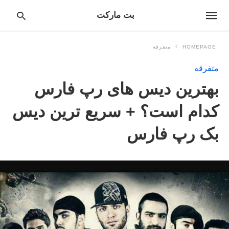
بت مارکت
HOMEPAGE
متفرقه
متفرقه
pe
بهترین دیس های رپ فارس
ur
ch
ry
کدام است؟ + سریع ترین دیس
nd
it
بک رپ فارس
r: