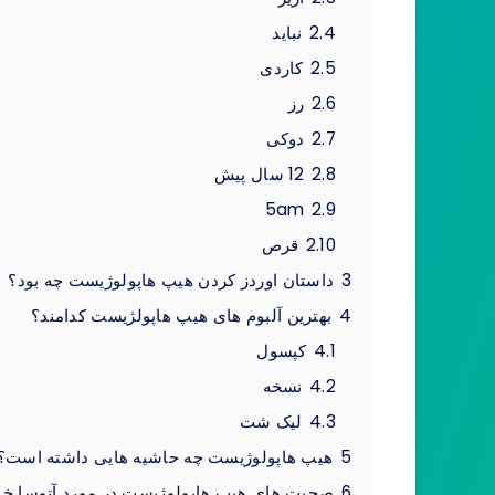
2.4
نباید
2.5
کاردی
2.6
رز
2.7
دوکی
2.8
12 سال پیش
5am
2.9
2.10
قرص
3
داستان اوردز کردن هیپ هاپولوژیست چه بود؟
4
بهترین آلبوم های هیپ هاپولژیست کدامند؟
4.1
کپسول
4.2
نسخه
4.3
لیک شت
5
هیپ هاپولوژیست چه حاشیه هایی داشته است؟
6
صحبت های هیپ هاپولوژیست در مورد آتوسا خوا