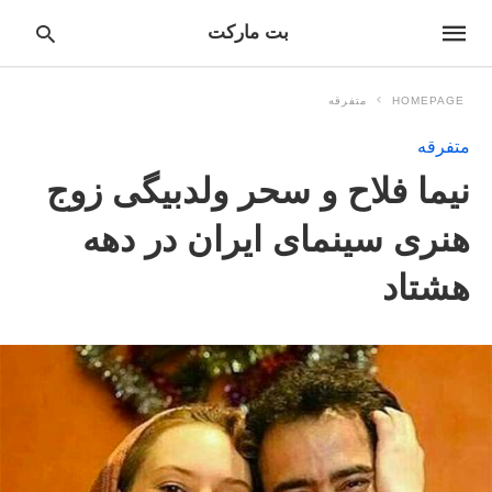
بت مارکت
HOMEPAGE
متفرقه
متفرقه
pe
نیما فلاح و سحر ولدبیگی زوج
ur
ch
ry
هنری سینمای ایران در دهه
nd
it
هشتاد
r: