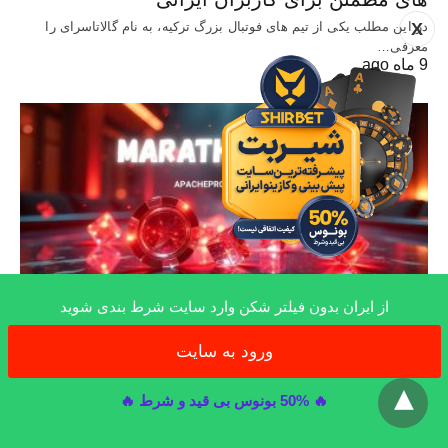
X
در این مطلب یکی از تیم های فوتبال بزرگ ترکیه، به نام گالاتاسرای را
معرفی…
9 ماه ago
از ایران بدون فیلتر شکن وارد سایت شرط بندی شوید
سایت معتبر شرط بندی
ورود به سایت
x
سایت Marathonbet (ماراتن بت) آموزش ثبت
🔥 50% بونوس بی قید و شرط 🔥
نام و بررسی شرایط برداشت سود
سایت شرط بندی خارجی marathonbet یا همان ماراتن بت یکی از پلتفرم