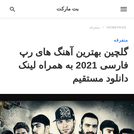
بت مارکت
HOMEPAGE
متفرقه
متفرقه
pe
گلچین بهترین آهنگ های رپ
ur
ch
ry
فارسی 2021 به همراه لینک
nd
it
دانلود مستقیم
r: