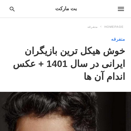
بت مارکت
HOMEPAGE
متفرقه
متفرقه
pe
خوش هیکل ترین بازیگران
ur
ch
ry
ایرانی در سال 1401 + عکس
nd
it
اندام آن ها
r: