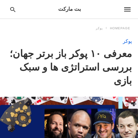
بت مارکت
HOMEPAGE
پوکر
پوکر
pe
معرفی ۱۰ پوکر باز برتر جهان؛
ur
ch
ry
بررسی استراتژی ها و سبک
nd
it
بازی
r: