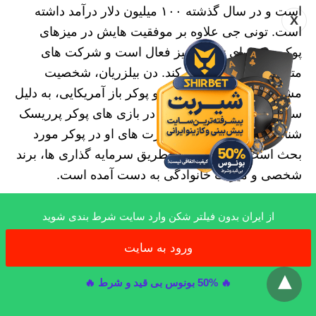
است و در سال گذشته ۱۰۰ میلیون دلار درآمد داشته
X
است. تونی جی علاوه بر موفقیت‌ هایش در میزهای
پوکر، در دنیای تجارت نیز فعال است و شرکت‌ های
متعددی را مدیریت می‌ کند. دن بیلزریان، شخصیت
مشهور شبکه‌ های اجتماعی و پوکر باز آمریکایی، به دلیل
سبک زندگی لوکس و حضور در بازی‌ های پوکر پرریسک
شناخته می‌ شود. اگرچه مهارت‌ های او در پوکر مورد
بحث است، اما ثروتش از طریق سرمایه‌ گذاری‌ ها، برند
شخصی و میراث خانوادگی به دست آمده است.
فیل آیوی، ملقب به تایگر وودز پوکر، یکی از برترین
از ایران بدون فیلتر شکن وارد سایت شرط بندی شوید
پوکر بازان تاریخ است. او با کسب ۱۰ دستبند WSOP و
ورود به سایت
x
بیش از ۴۷ میلیون دلار درآمد از تورنمنت‌ های زنده، در
دنیای پوکر جایگاه ویژه‌ ای دارد. آیوی همچنین در بازی‌
🔥 50% بونوس بی قید و شرط 🔥
های نقدی و تورنمنت‌ های جهانی موفقیت‌ های زیادی